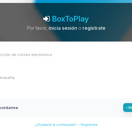
BoxToPlay
Por favor,
inicia sesión
o
regístrate
cordarme
In
-
¿Olvidaste la contraseña?
Regístrate