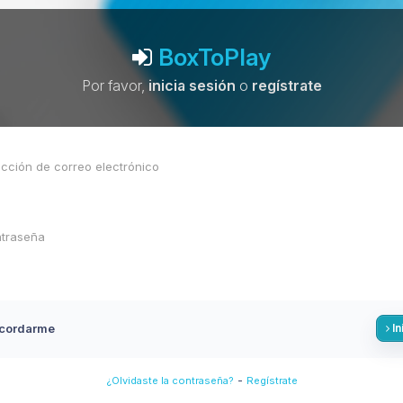
BoxToPlay
Por favor,
inicia sesión
o
regístrate
cordarme
In
-
¿Olvidaste la contraseña?
Regístrate