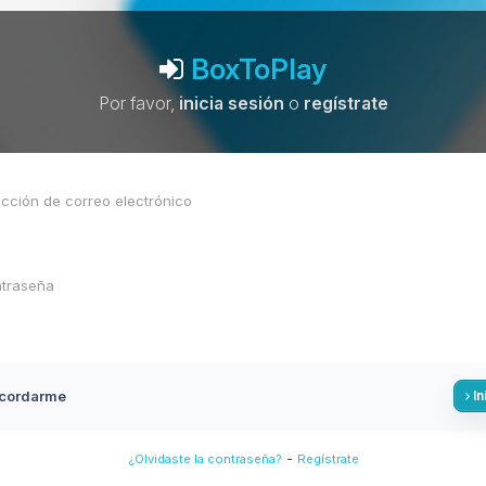
BoxToPlay
Por favor,
inicia sesión
o
regístrate
cordarme
In
-
¿Olvidaste la contraseña?
Regístrate