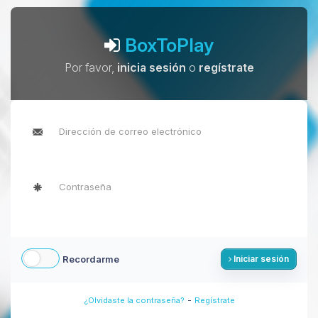
BoxToPlay
Por favor,
inicia sesión
o
regístrate
Recordarme
Iniciar sesión
-
¿Olvidaste la contraseña?
Regístrate