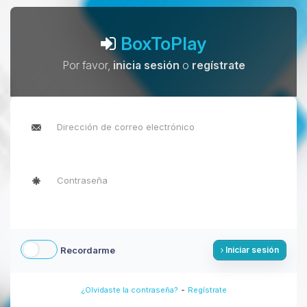
BoxToPlay
Por favor,
inicia sesión
o
regístrate
Recordarme
Iniciar sesión
-
¿Olvidaste la contraseña?
Regístrate