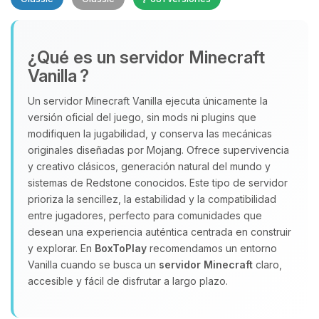
¿Qué es un servidor Minecraft
Vanilla ?
Un servidor Minecraft Vanilla ejecuta únicamente la
versión oficial del juego, sin mods ni plugins que
Yupi, por fin alguien con quien
modifiquen la jugabilidad, y conserva las mecánicas
hablar! Soy Choupy, tu pequeno
originales diseñadas por Mojang. Ofrece supervivencia
asistente de BoxToPlay. Cuentame
y creativo clásicos, generación natural del mundo y
que necesitas y moveré mis
sistemas de Redstone conocidos. Este tipo de servidor
pequenos circuitos para ayudarte.
prioriza la sencillez, la estabilidad y la compatibilidad
07/08/2026 09:32
entre jugadores, perfecto para comunidades que
desean una experiencia auténtica centrada en construir
y explorar. En
BoxToPlay
recomendamos un entorno
Vanilla cuando se busca un
servidor Minecraft
claro,
accesible y fácil de disfrutar a largo plazo.