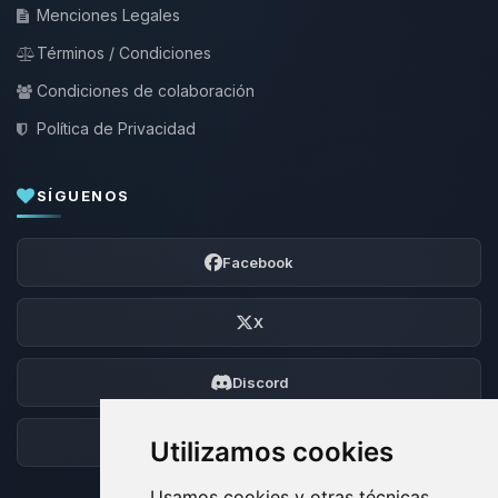
Menciones Legales
Términos / Condiciones
Condiciones de colaboración
Política de Privacidad
SÍGUENOS
Facebook
X
Discord
Foro
Utilizamos cookies
Usamos cookies y otras técnicas