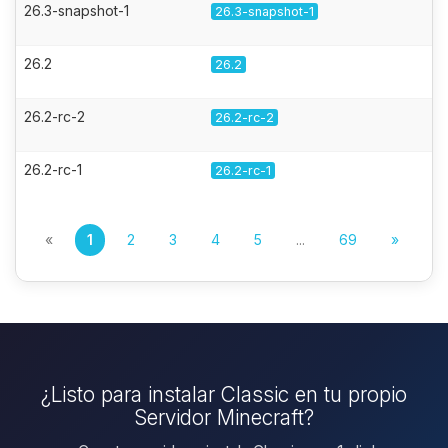
26.3-snapshot-1
26.3-snapshot-1
26.2
26.2
26.2-rc-2
26.2-rc-2
26.2-rc-1
26.2-rc-1
«
1
2
3
4
5
...
69
»
¿Listo para instalar Classic en tu propio
Servidor Minecraft?