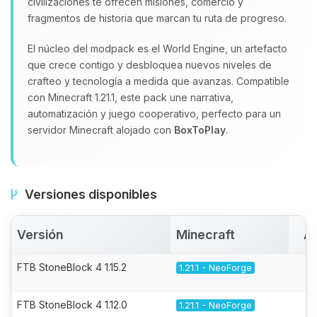
civilizaciones te ofrecen misiones, comercio y
fragmentos de historia que marcan tu ruta de progreso.
El núcleo del modpack es el World Engine, un artefacto
que crece contigo y desbloquea nuevos niveles de
crafteo y tecnología a medida que avanzas. Compatible
con Minecraft 1.21.1, este pack une narrativa,
automatización y juego cooperativo, perfecto para un
servidor Minecraft alojado con
BoxToPlay
.
Versiones disponibles
Versión
Minecraft
Ac
FTB StoneBlock 4 1.15.2
1.21.1 - NeoForge
FTB StoneBlock 4 1.12.0
1.21.1 - NeoForge