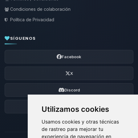
Condiciones de colaboración
Política de Privacidad
SÍGUENOS
Facebook
X
Discord
Foro
Utilizamos cookies
Usamos cookies y otras técnicas
de rastreo para mejorar tu
experiencia de navegación en