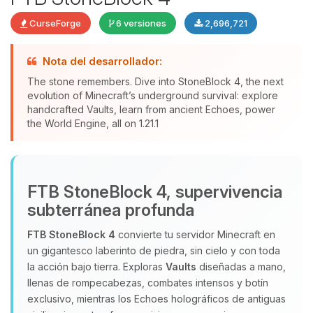
CurseForge
6 versiones
2,696,721
Nota del desarrollador:
The stone remembers. Dive into StoneBlock 4, the next
evolution of Minecraft’s underground survival: explore
Yupi, por fin alguien con quien
handcrafted Vaults, learn from ancient Echoes, power
the World Engine, all on 1.21.1
hablar! Soy Choupy, tu pequeno
asistente de BoxToPlay. Cuentame
que necesitas y moveré mis
pequenos circuitos para ayudarte.
FTB StoneBlock 4, supervivencia
07/08/2026 08:54
subterránea profunda
FTB StoneBlock 4
convierte tu servidor Minecraft en
un gigantesco laberinto de piedra, sin cielo y con toda
la acción bajo tierra. Exploras
Vaults
diseñadas a mano,
llenas de rompecabezas, combates intensos y botín
exclusivo, mientras los Echoes holográficos de antiguas