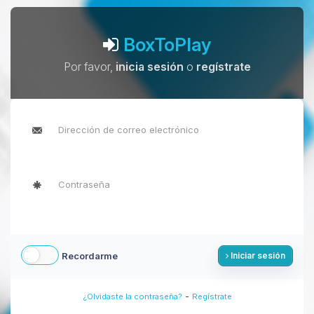
BoxToPlay
Por favor,
inicia sesión
o
regístrate
Recordarme
Iniciar sesión
-
¿Olvidaste la contraseña?
Regístrate