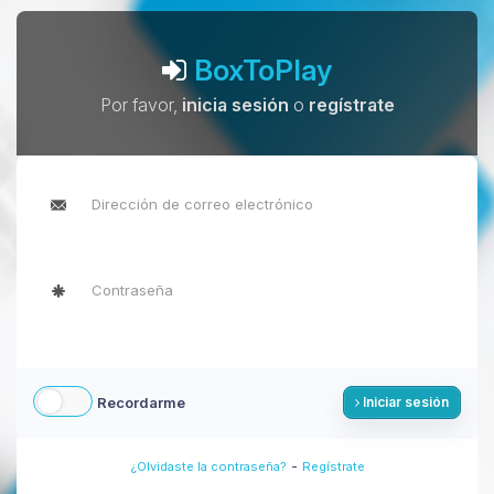
BoxToPlay
Por favor,
inicia sesión
o
regístrate
Recordarme
Iniciar sesión
-
¿Olvidaste la contraseña?
Regístrate