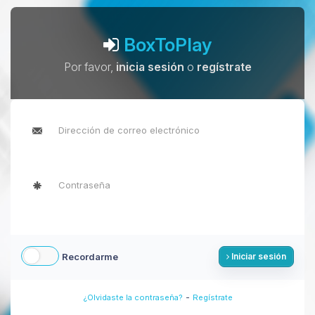
BoxToPlay
Por favor,
inicia sesión
o
regístrate
Recordarme
Iniciar sesión
-
¿Olvidaste la contraseña?
Regístrate