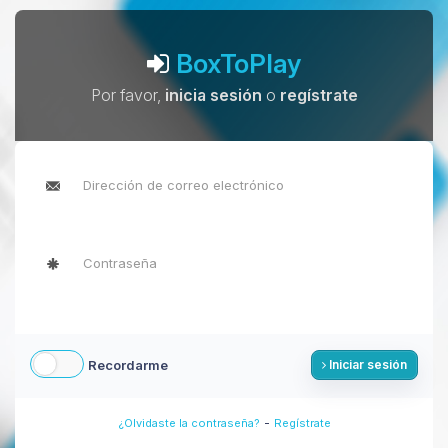
BoxToPlay
Por favor,
inicia sesión
o
regístrate
Recordarme
Iniciar sesión
-
¿Olvidaste la contraseña?
Regístrate