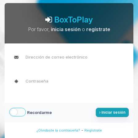
BoxToPlay
Por favor,
inicia sesión
o
regístrate
Recordarme
Iniciar sesión
-
¿Olvidaste la contraseña?
Regístrate