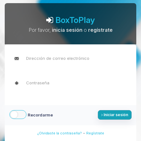
BoxToPlay
Por favor,
inicia sesión
o
regístrate
Recordarme
Iniciar sesión
-
¿Olvidaste la contraseña?
Regístrate