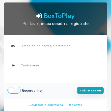
BoxToPlay
Por favor,
inicia sesión
o
regístrate
Recordarme
Iniciar sesión
-
¿Olvidaste la contraseña?
Regístrate