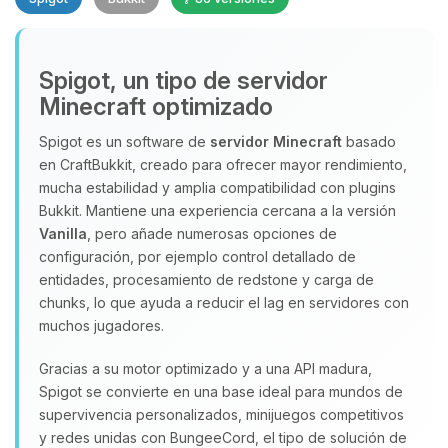
Spigot, un tipo de servidor
Minecraft optimizado
Spigot es un software de
servidor Minecraft
basado
en CraftBukkit, creado para ofrecer mayor rendimiento,
Yupi, por fin alguien con quien
mucha estabilidad y amplia compatibilidad con plugins
hablar! Soy Choupy, tu pequeno
Bukkit. Mantiene una experiencia cercana a la versión
asistente de BoxToPlay. Cuentame
Vanilla
, pero añade numerosas opciones de
que necesitas y moveré mis
configuración, por ejemplo control detallado de
pequenos circuitos para ayudarte.
entidades, procesamiento de redstone y carga de
chunks, lo que ayuda a reducir el lag en servidores con
07/08/2026 20:01
muchos jugadores.
Gracias a su motor optimizado y a una API madura,
Spigot se convierte en una base ideal para mundos de
supervivencia personalizados, minijuegos competitivos
y redes unidas con BungeeCord, el tipo de solución de