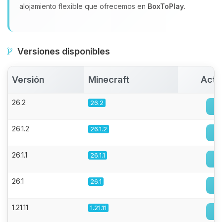
alojamiento flexible que ofrecemos en
BoxToPlay
.
Versiones disponibles
Versión
Minecraft
Acti
26.2
26.2
26.1.2
26.1.2
26.1.1
26.1.1
26.1
26.1
1.21.11
1.21.11