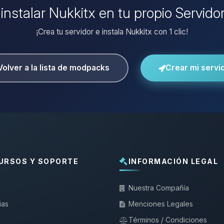
 instalar Nukkitx en tu propio Servido
¡Crea tu servidor e instala Nukkitx con 1 clic!
Volver a la lista de modpacks
Crear mi servi
URSOS Y SOPORTE
INFORMACIÓN LEGAL
Nuestra Compañía
ias
Menciones Legales
Términos / Condiciones