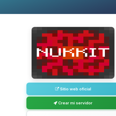
Sitio web oficial
Crear mi servidor