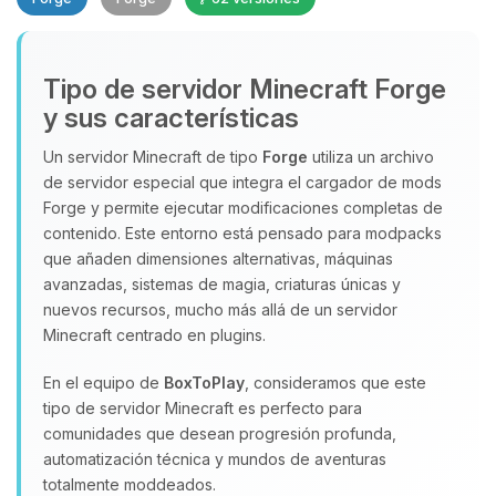
Tipo de servidor Minecraft Forge
y sus características
Un servidor Minecraft de tipo
Forge
utiliza un archivo
de servidor especial que integra el cargador de mods
Yupi, por fin alguien con quien
Forge y permite ejecutar modificaciones completas de
hablar! Soy Choupy, tu pequeno
contenido. Este entorno está pensado para modpacks
asistente de BoxToPlay. Cuentame
que añaden dimensiones alternativas, máquinas
que necesitas y moveré mis
avanzadas, sistemas de magia, criaturas únicas y
pequenos circuitos para ayudarte.
nuevos recursos, mucho más allá de un servidor
07/08/2026 20:02
Minecraft centrado en plugins.
En el equipo de
BoxToPlay
, consideramos que este
tipo de servidor Minecraft es perfecto para
comunidades que desean progresión profunda,
automatización técnica y mundos de aventuras
totalmente moddeados.