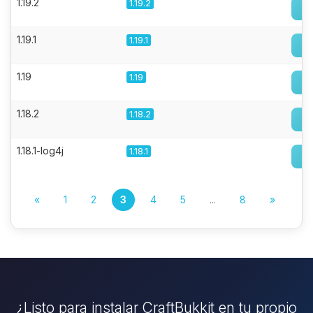
1.19.2
1.19.2
1.19.1
1.19.1
1.19
1.19
1.18.2
1.18.2
1.18.1-log4j
1.18.1
«
1
2
3
4
5
...
8
»
¿Listo para instalar CraftBukkit en tu propio