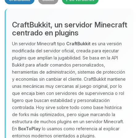
CraftBukkit, un servidor Minecraft
centrado en plugins
Un servidor Minecraft tipo
CraftBukkit
es una versión
modificada del servidor oficial, creada para ejecutar
Yupi, por fin alguien con quien
plugins que amplían la jugabilidad. Se basa en la API
hablar! Soy Choupy, tu pequeno
Bukkit para añadir comandos personalizados,
asistente de BoxToPlay. Cuentame
herramientas de administración, sistemas de protección
que necesitas y moveré mis
y economías sin cambiar el cliente. CraftBukkit mantiene
pequenos circuitos para ayudarte.
unas mecánicas muy cercanas al juego original, por lo
07/08/2026 12:11
que encaja bien con servidores de supervivencia o rol
ligero que buscan estabilidad y personalización
controlada. Hoy sirve sobre todo como base histórica
de forks más optimizados, pero sigue marcando la
estructura de muchos plugins en un servidor Minecraft.
En
BoxToPlay
lo usamos como referencia al explicar
entornos modernos orientados a plugins.