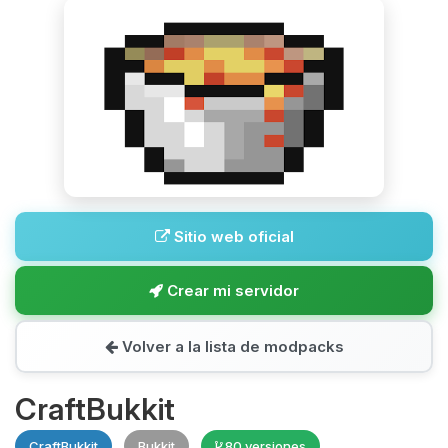
Sitio web oficial
Crear mi servidor
Volver a la lista de modpacks
CraftBukkit
CraftBukkit
Bukkit
80 versiones