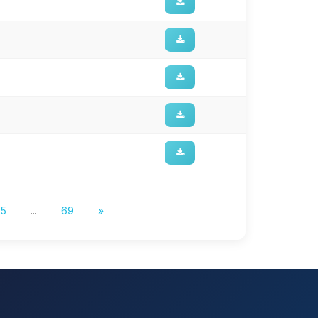
5
...
69
»