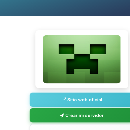
Sitio web oficial
Crear mi servidor