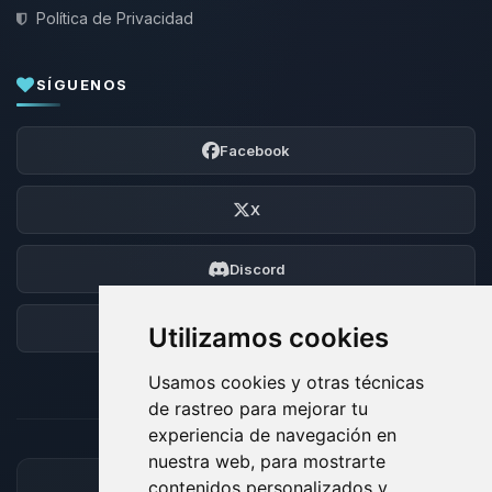
Política de Privacidad
SÍGUENOS
Facebook
X
Discord
Foro
Utilizamos cookies
Usamos cookies y otras técnicas
de rastreo para mejorar tu
experiencia de navegación en
nuestra web, para mostrarte
contenidos personalizados y