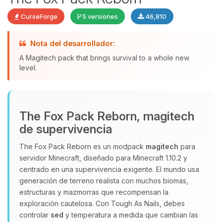
CurseForge
5 versiones
46,810
Nota del desarrollador:
A Magitech pack that brings survival to a whole new
level.
Yupi, por fin alguien con quien
hablar! Soy Choupy, tu pequeno
asistente de BoxToPlay. Cuentame
que necesitas y moveré mis
The Fox Pack Reborn, magitech
pequenos circuitos para ayudarte.
de supervivencia
09/08/2026 17:04
The Fox Pack Reborn es un modpack
magitech
para
servidor Minecraft, diseñado para Minecraft 1.10.2 y
centrado en una supervivencia exigente. El mundo usa
generación de terreno realista con muchos biomas,
estructuras y mazmorras que recompensan la
exploración cautelosa. Con Tough As Nails, debes
controlar
sed
y temperatura a medida que cambian las