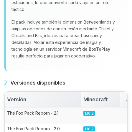
estaciones, lo que convierte cada viaje en un reto
táctico.
El pack incluye también la dimensión Betweenlands y
amplias opciones de construcción mediante Chisel y
Chisels and Bits, ideales para crear bases muy
detalladas. Alojar esta experiencia de magia y
tecnología en un servidor Minecraft de
BoxToPlay
resulta perfecto para jugar en cooperativo.
Versiones disponibles
Versión
Minecraft
Ac
The Fox Pack Reborn - 2.1
1.10.2
The Fox Pack Reborn - 2.0
1.10.2