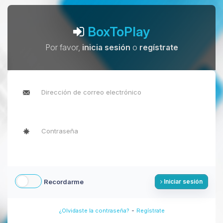
BoxToPlay
Por favor,
inicia sesión
o
regístrate
Recordarme
Iniciar sesión
-
¿Olvidaste la contraseña?
Regístrate