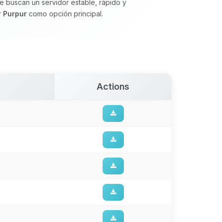
e buscan un servidor estable, rápido y
r
Purpur
como opción principal.
Actions