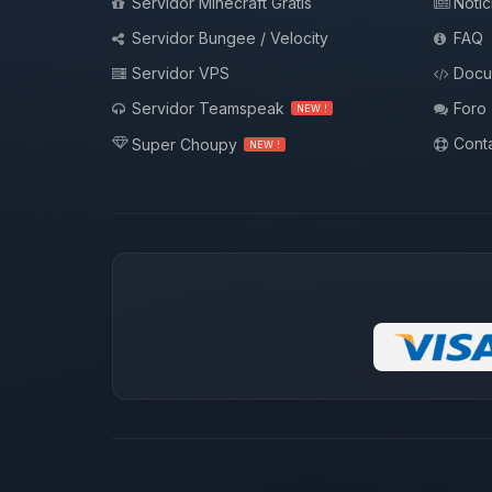
Servidor Minecraft Gratis
Notic
Servidor Bungee / Velocity
FAQ
Servidor VPS
Docu
Servidor Teamspeak
Foro
NEW !
Conta
Super Choupy
NEW !