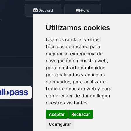
moveré mis pequenos circuitos para
ayudarte.
Discord
Foro
06/08/2026 09:24
n
Utilizamos cookies
Usamos cookies y otras
técnicas de rastreo para
mejorar tu experiencia de
navegación en nuestra web,
para mostrarte contenidos
personalizados y anuncios
adecuados, para analizar el
tráfico en nuestra web y para
comprender de donde llegan
🍪
nuestros visitantes.
Aceptar
Rechazar
Configurar