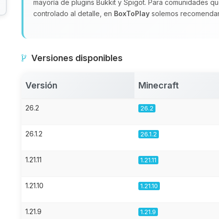
mayoría de plugins Bukkit y Spigot. Para comunidades qu
controlado al detalle, en
BoxToPlay
solemos recomenda
Versiones disponibles
Versión
Minecraft
26.2
26.2
26.1.2
26.1.2
1.21.11
1.21.11
1.21.10
1.21.10
1.21.9
1.21.9