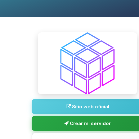
Sitio web oficial
Crear mi servidor