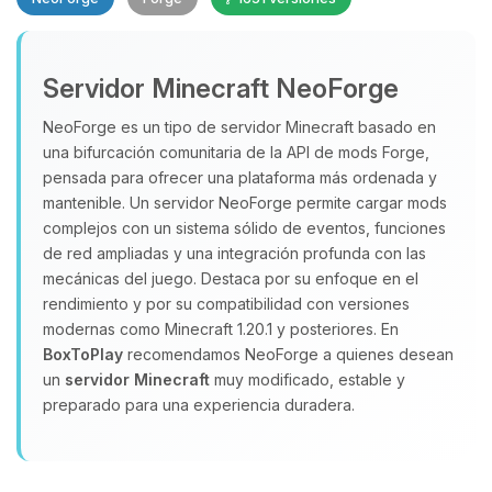
Servidor Minecraft NeoForge
NeoForge es un tipo de servidor Minecraft basado en
una bifurcación comunitaria de la API de mods Forge,
pensada para ofrecer una plataforma más ordenada y
Yupi, por fin alguien con quien
hablar! Soy Choupy, tu pequeno
mantenible. Un servidor NeoForge permite cargar mods
asistente de BoxToPlay. Cuentame
complejos con un sistema sólido de eventos, funciones
que necesitas y moveré mis
de red ampliadas y una integración profunda con las
pequenos circuitos para ayudarte.
mecánicas del juego. Destaca por su enfoque en el
rendimiento y por su compatibilidad con versiones
08/08/2026 19:41
modernas como Minecraft 1.20.1 y posteriores. En
BoxToPlay
recomendamos NeoForge a quienes desean
un
servidor Minecraft
muy modificado, estable y
preparado para una experiencia duradera.