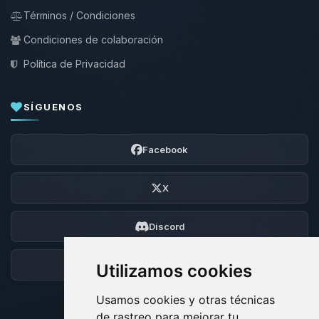
Términos / Condiciones
Condiciones de colaboración
Política de Privacidad
SÍGUENOS
Facebook
X
Discord
Foro
Utilizamos cookies
Usamos cookies y otras técnicas
de rastreo para mejorar tu