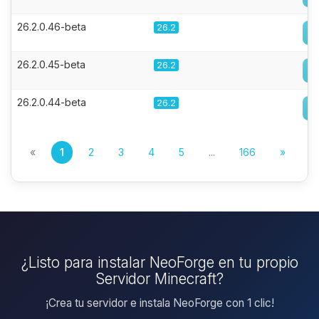
26.2.0.46-beta
26.2
26.2.0.45-beta
26.2
26.2.0.44-beta
26.2
«
1
2
3
4
5
...
166
»
¿Listo para instalar NeoForge en tu propio
Servidor Minecraft?
¡Crea tu servidor e instala NeoForge con 1 clic!