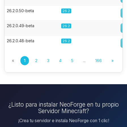
26.2.0.50-beta
26.2
26.2.0.49-beta
26.2
26.2.0.48-beta
26.2
«
1
2
3
4
5
...
166
»
¿Listo para instalar NeoForge en tu propio
Servidor Minecraft?
¡Crea tu servidor e instala NeoForge con 1 clic!