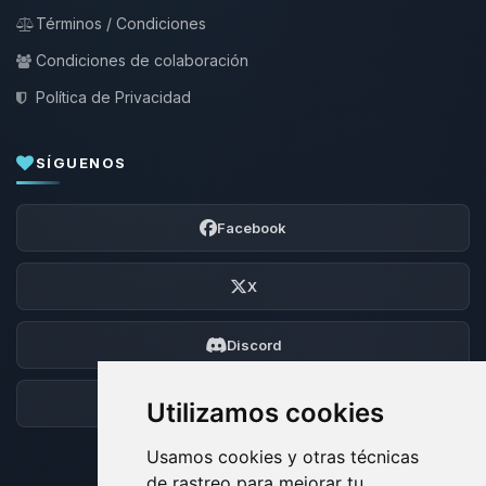
Términos / Condiciones
Condiciones de colaboración
Política de Privacidad
SÍGUENOS
Facebook
X
Discord
Foro
Utilizamos cookies
Usamos cookies y otras técnicas
de rastreo para mejorar tu