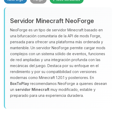
Servidor Minecraft NeoForge
NeoForge es un tipo de servidor Minecraft basado en
una bifurcación comunitaria de la API de mods Forge,
pensada para ofrecer una plataforma más ordenada y
Yupi, por fin alguien con quien
hablar! Soy Choupy, tu pequeno
mantenible. Un servidor NeoForge permite cargar mods
asistente de BoxToPlay. Cuentame
complejos con un sistema sólido de eventos, funciones
que necesitas y moveré mis
de red ampliadas y una integración profunda con las
pequenos circuitos para ayudarte.
mecánicas del juego. Destaca por su enfoque en el
rendimiento y por su compatibilidad con versiones
10/08/2026 01:20
modernas como Minecraft 1.20.1 y posteriores. En
BoxToPlay
recomendamos NeoForge a quienes desean
un
servidor Minecraft
muy modificado, estable y
preparado para una experiencia duradera.