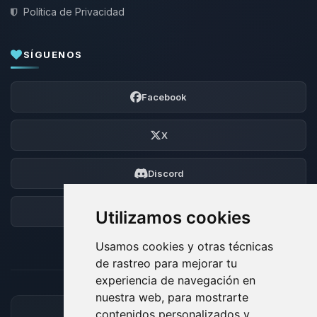
Política de Privacidad
SÍGUENOS
Facebook
X
Discord
Foro
Utilizamos cookies
Usamos cookies y otras técnicas
de rastreo para mejorar tu
experiencia de navegación en
nuestra web, para mostrarte
contenidos personalizados y