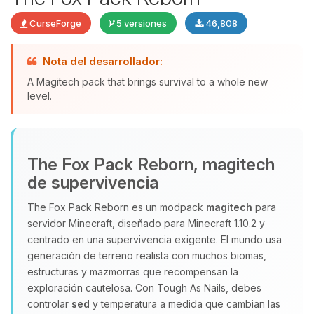
CurseForge
5 versiones
46,808
Nota del desarrollador:
A Magitech pack that brings survival to a whole new
level.
Yupi, por fin alguien con quien
hablar! Soy Choupy, tu pequeno
asistente de BoxToPlay. Cuentame
que necesitas y moveré mis
The Fox Pack Reborn, magitech
pequenos circuitos para ayudarte.
de supervivencia
08/08/2026 17:24
The Fox Pack Reborn es un modpack
magitech
para
servidor Minecraft, diseñado para Minecraft 1.10.2 y
centrado en una supervivencia exigente. El mundo usa
generación de terreno realista con muchos biomas,
estructuras y mazmorras que recompensan la
exploración cautelosa. Con Tough As Nails, debes
controlar
sed
y temperatura a medida que cambian las