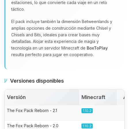
estaciones, lo que convierte cada viaje en un reto
táctico.
El pack incluye también la dimensión Betweenlands y
amplias opciones de construcción mediante Chisel y
Chisels and Bits, ideales para crear bases muy
detalladas. Alojar esta experiencia de magia y
tecnología en un servidor Minecraft de
BoxToPlay
resulta perfecto para jugar en cooperativo.
Versiones disponibles
Versión
Minecraft
Ac
The Fox Pack Reborn - 2.1
1.10.2
The Fox Pack Reborn - 2.0
1.10.2