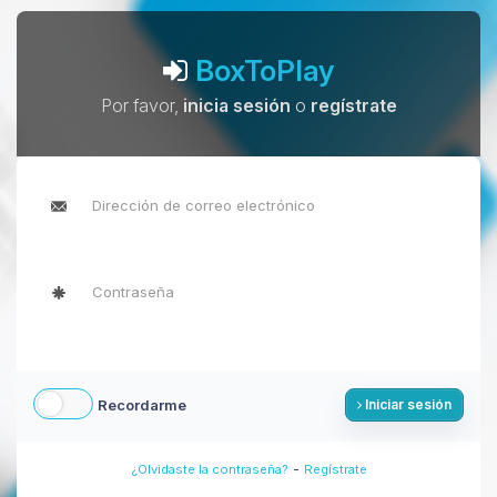
BoxToPlay
Por favor,
inicia sesión
o
regístrate
Recordarme
Iniciar sesión
-
¿Olvidaste la contraseña?
Regístrate