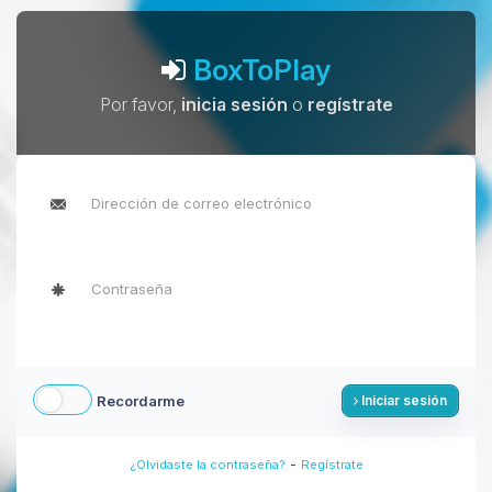
BoxToPlay
Por favor,
inicia sesión
o
regístrate
Recordarme
Iniciar sesión
-
¿Olvidaste la contraseña?
Regístrate