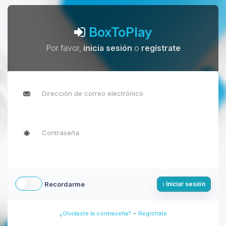
BoxToPlay
Por favor,
inicia sesión
o
regístrate
Recordarme
Iniciar sesión
-
¿Olvidaste la contraseña?
Regístrate