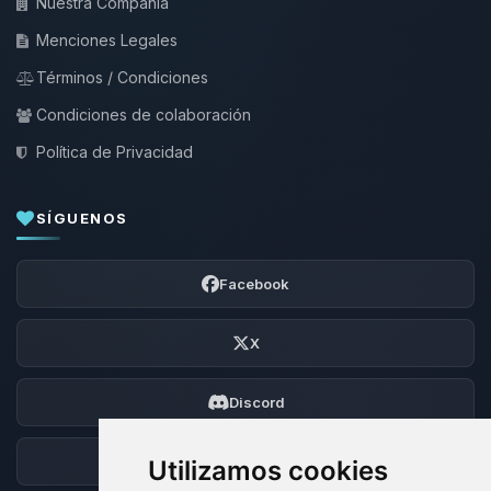
Nuestra Compañía
Menciones Legales
Términos / Condiciones
Condiciones de colaboración
Política de Privacidad
SÍGUENOS
Facebook
X
Discord
Foro
Utilizamos cookies