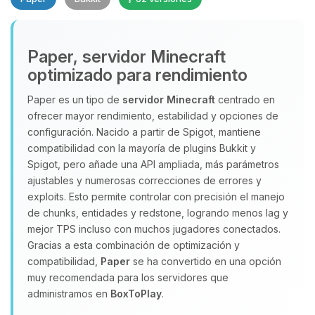
Paper, servidor Minecraft
optimizado para rendimiento
Paper es un tipo de
servidor Minecraft
centrado en
ofrecer mayor rendimiento, estabilidad y opciones de
Yupi, por fin alguien con quien
configuración. Nacido a partir de Spigot, mantiene
hablar! Soy Choupy, tu pequeno
compatibilidad con la mayoría de plugins Bukkit y
asistente de BoxToPlay. Cuentame
Spigot, pero añade una API ampliada, más parámetros
que necesitas y moveré mis
ajustables y numerosas correcciones de errores y
pequenos circuitos para ayudarte.
exploits. Esto permite controlar con precisión el manejo
06/08/2026 18:17
de chunks, entidades y redstone, logrando menos lag y
mejor TPS incluso con muchos jugadores conectados.
Gracias a esta combinación de optimización y
compatibilidad,
Paper
se ha convertido en una opción
muy recomendada para los servidores que
administramos en
BoxToPlay
.