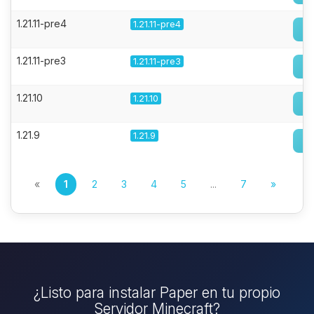
1.21.11-pre4
1.21.11-pre4
1.21.11-pre3
1.21.11-pre3
1.21.10
1.21.10
1.21.9
1.21.9
«
1
2
3
4
5
...
7
»
¿Listo para instalar Paper en tu propio
Servidor Minecraft?