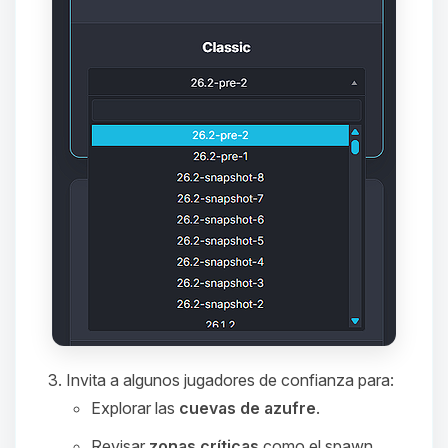
que necesitas y moveré mis
pequenos circuitos para ayudarte.
09/08/2026 07:43
Invita a algunos jugadores de confianza para:
Explorar las
cuevas de azufre
.
Revisar
zonas críticas
como el spawn,