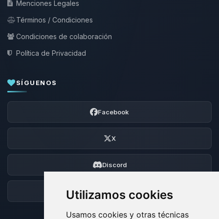
Menciones Legales
Términos / Condiciones
Condiciones de colaboración
Política de Privacidad
SÍGUENOS
Facebook
X
Discord
Foro
Utilizamos cookies
Usamos cookies y otras técnicas