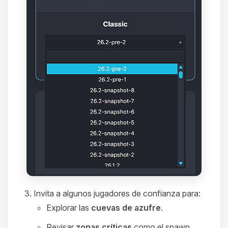
que necesitas y moveré mis
pequenos circuitos para ayudarte.
09/08/2026 10:57
Invita a algunos jugadores de confianza para:
Explorar las
cuevas de azufre
.
Revisar
zonas críticas
como el spawn,