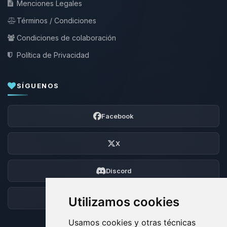
Menciones Legales
Términos / Condiciones
Condiciones de colaboración
Política de Privacidad
SÍGUENOS
Facebook
X
Discord
Foro
Utilizamos cookies
Usamos cookies y otras técnicas