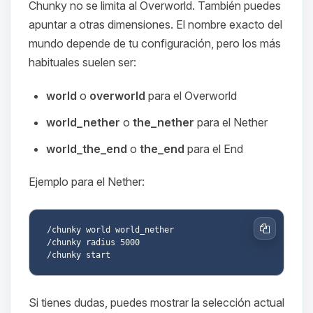
hablar! Soy Choupy, tu pequeno
Chunky no se limita al Overworld. También puedes
asistente de BoxToPlay. Cuentame
apuntar a otras dimensiones. El nombre exacto del
que necesitas y moveré mis
mundo depende de tu configuración, pero los más
pequenos circuitos para ayudarte.
habituales suelen ser:
08/08/2026 17:13
world
o
overworld
para el Overworld
world_nether
o
the_nether
para el Nether
world_the_end
o
the_end
para el End
Ejemplo para el Nether:
/chunky world world_nether

Copiar
/chunky radius 5000

Si tienes dudas, puedes mostrar la selección actual