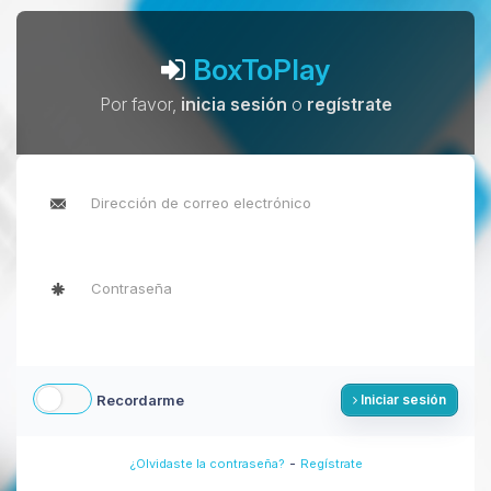
BoxToPlay
Por favor,
inicia sesión
o
regístrate
Recordarme
Iniciar sesión
-
¿Olvidaste la contraseña?
Regístrate