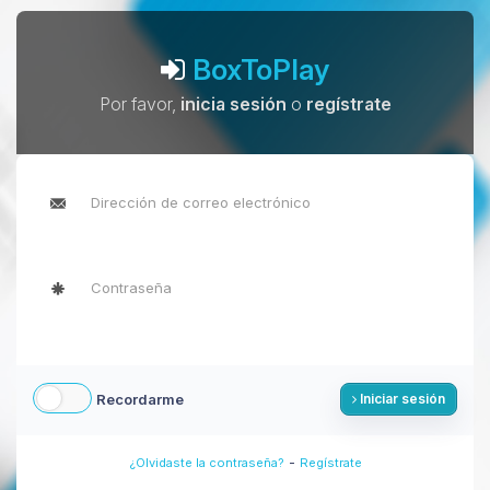
BoxToPlay
Por favor,
inicia sesión
o
regístrate
Recordarme
Iniciar sesión
-
¿Olvidaste la contraseña?
Regístrate