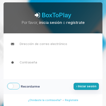
BoxToPlay
Por favor,
inicia sesión
o
regístrate
Recordarme
Iniciar sesión
-
¿Olvidaste la contraseña?
Regístrate