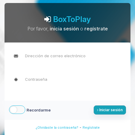
BoxToPlay
Por favor,
inicia sesión
o
regístrate
Recordarme
Iniciar sesión
-
¿Olvidaste la contraseña?
Regístrate