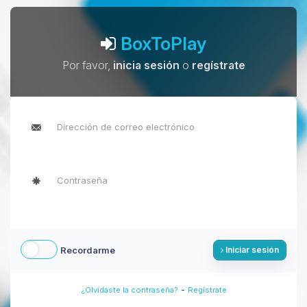
BoxToPlay
Por favor,
inicia sesión
o
regístrate
Recordarme
Iniciar sesión
-
¿Olvidaste la contraseña?
Regístrate