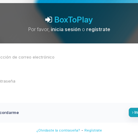
BoxToPlay
Por favor,
inicia sesión
o
regístrate
cordarme
In
-
¿Olvidaste la contraseña?
Regístrate