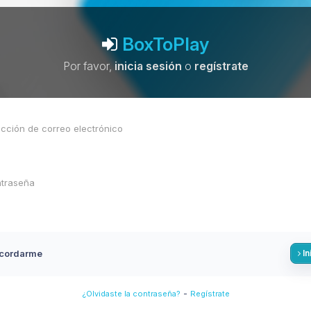
BoxToPlay
Por favor,
inicia sesión
o
regístrate
cordarme
In
-
¿Olvidaste la contraseña?
Regístrate