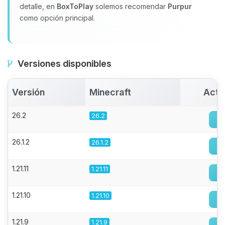
detalle, en
BoxToPlay
solemos recomendar
Purpur
como opción principal.
Versiones disponibles
Versión
Minecraft
Acti
26.2
26.2
26.1.2
26.1.2
1.21.11
1.21.11
1.21.10
1.21.10
1.21.9
1.21.9