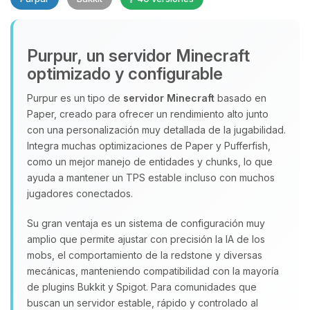
Purpur, un servidor Minecraft
optimizado y configurable
Purpur es un tipo de
servidor Minecraft
basado en
Paper, creado para ofrecer un rendimiento alto junto
con una personalización muy detallada de la jugabilidad.
Yupi, por fin alguien con quien
Integra muchas optimizaciones de Paper y Pufferfish,
hablar! Soy Choupy, tu pequeno
como un mejor manejo de entidades y chunks, lo que
asistente de BoxToPlay. Cuentame
que necesitas y moveré mis
ayuda a mantener un TPS estable incluso con muchos
pequenos circuitos para ayudarte.
jugadores conectados.
10/08/2026 01:14
Su gran ventaja es un sistema de configuración muy
amplio que permite ajustar con precisión la IA de los
mobs, el comportamiento de la redstone y diversas
mecánicas, manteniendo compatibilidad con la mayoría
de plugins Bukkit y Spigot. Para comunidades que
buscan un servidor estable, rápido y controlado al