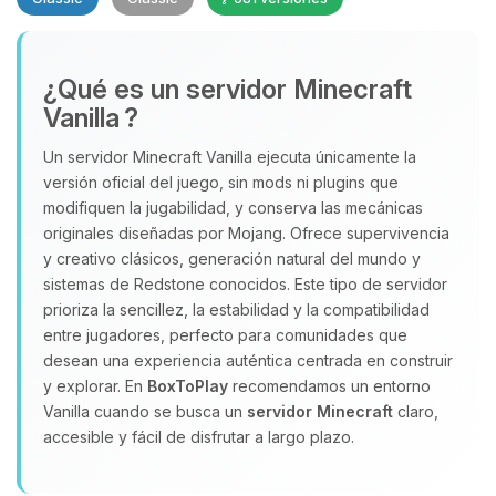
¿Qué es un servidor Minecraft
Vanilla ?
Un servidor Minecraft Vanilla ejecuta únicamente la
versión oficial del juego, sin mods ni plugins que
Yupi, por fin alguien con quien
modifiquen la jugabilidad, y conserva las mecánicas
hablar! Soy Choupy, tu pequeno
originales diseñadas por Mojang. Ofrece supervivencia
asistente de BoxToPlay. Cuentame
y creativo clásicos, generación natural del mundo y
que necesitas y moveré mis
sistemas de Redstone conocidos. Este tipo de servidor
pequenos circuitos para ayudarte.
prioriza la sencillez, la estabilidad y la compatibilidad
07/08/2026 18:10
entre jugadores, perfecto para comunidades que
desean una experiencia auténtica centrada en construir
y explorar. En
BoxToPlay
recomendamos un entorno
Vanilla cuando se busca un
servidor Minecraft
claro,
accesible y fácil de disfrutar a largo plazo.