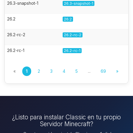
26.3-snapshot-1
26.3-snapshot-1
26.2
26.2
26.2-rc-2
26.2-rc-2
26.2-rc-1
26.2-rc-1
«
1
2
3
4
5
...
69
»
¿Listo para instalar Classic en tu propio
Servidor Minecraft?