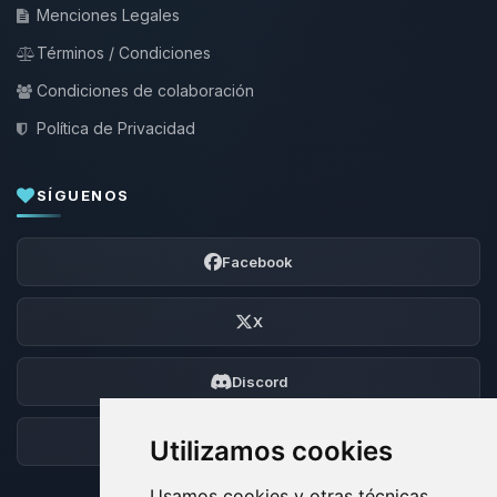
Menciones Legales
Términos / Condiciones
Condiciones de colaboración
Política de Privacidad
SÍGUENOS
Facebook
X
Discord
Foro
Utilizamos cookies
Usamos cookies y otras técnicas