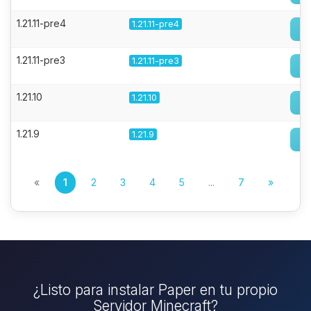
1.21.11-pre4
1.21.11-pre4
1.21.11-pre3
1.21.11-pre3
1.21.10
1.21.10
1.21.9
1.21.9
«
1
2
3
4
5
...
7
»
¿Listo para instalar Paper en tu propio
Servidor Minecraft?