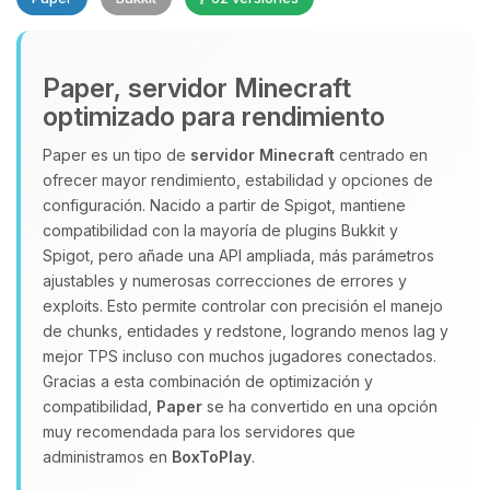
Paper, servidor Minecraft
optimizado para rendimiento
Paper es un tipo de
servidor Minecraft
centrado en
ofrecer mayor rendimiento, estabilidad y opciones de
Yupi, por fin alguien con quien
configuración. Nacido a partir de Spigot, mantiene
hablar! Soy Choupy, tu pequeno
compatibilidad con la mayoría de plugins Bukkit y
asistente de BoxToPlay. Cuentame
Spigot, pero añade una API ampliada, más parámetros
que necesitas y moveré mis
ajustables y numerosas correcciones de errores y
pequenos circuitos para ayudarte.
exploits. Esto permite controlar con precisión el manejo
06/08/2026 23:11
de chunks, entidades y redstone, logrando menos lag y
mejor TPS incluso con muchos jugadores conectados.
Gracias a esta combinación de optimización y
compatibilidad,
Paper
se ha convertido en una opción
muy recomendada para los servidores que
administramos en
BoxToPlay
.