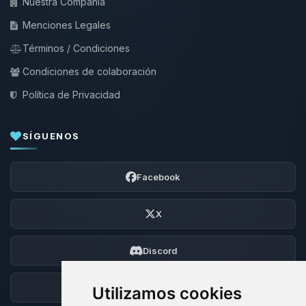
Nuestra Compañía
Menciones Legales
Términos / Condiciones
Condiciones de colaboración
Política de Privacidad
SÍGUENOS
Facebook
X
Discord
Foro
Utilizamos cookies