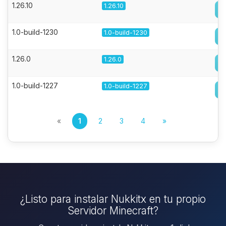
1.26.10
1.26.10
1.0-build-1230
1.0-build-1230
1.26.0
1.26.0
1.0-build-1227
1.0-build-1227
«
1
2
3
4
»
¿Listo para instalar Nukkitx en tu propio
Servidor Minecraft?