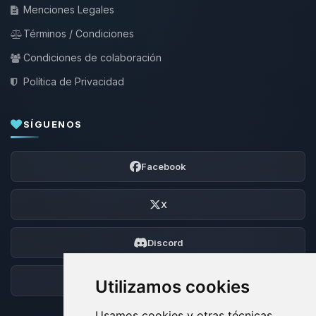
Menciones Legales
Términos / Condiciones
Condiciones de colaboración
Política de Privacidad
SÍGUENOS
Facebook
X
Discord
Foro
Utilizamos cookies
Usamos cookies y otras técnicas