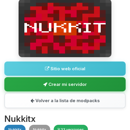
Sitio web oficial
Crear mi servidor
Volver a la lista de modpacks
Nukkitx
Nukkitx
Nukkitx
33 versiones