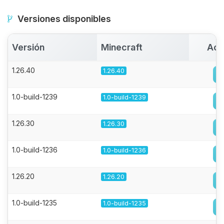
Versiones disponibles
Versión
Minecraft
Act
1.26.40
1.26.40
1.0-build-1239
1.0-build-1239
1.26.30
1.26.30
1.0-build-1236
1.0-build-1236
1.26.20
1.26.20
1.0-build-1235
1.0-build-1235