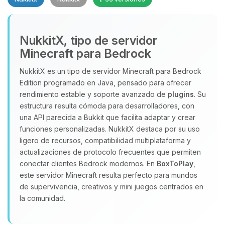
NukkitX, tipo de servidor
Minecraft para Bedrock
NukkitX es un tipo de servidor Minecraft para Bedrock
Edition programado en Java, pensado para ofrecer
Yupi, por fin alguien con quien
rendimiento estable y soporte avanzado de
plugins
. Su
hablar! Soy Choupy, tu pequeno
estructura resulta cómoda para desarrolladores, con
asistente de BoxToPlay. Cuentame
una API parecida a Bukkit que facilita adaptar y crear
que necesitas y moveré mis
funciones personalizadas. NukkitX destaca por su uso
pequenos circuitos para ayudarte.
ligero de recursos, compatibilidad multiplataforma y
08/08/2026 02:55
actualizaciones de protocolo frecuentes que permiten
conectar clientes Bedrock modernos. En
BoxToPlay
,
este servidor Minecraft resulta perfecto para mundos
de supervivencia, creativos y mini juegos centrados en
la comunidad.