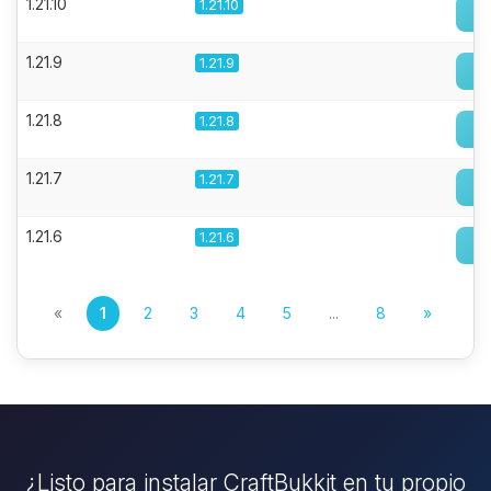
1.21.10
1.21.10
1.21.9
1.21.9
1.21.8
1.21.8
1.21.7
1.21.7
1.21.6
1.21.6
«
1
2
3
4
5
...
8
»
¿Listo para instalar CraftBukkit en tu propio