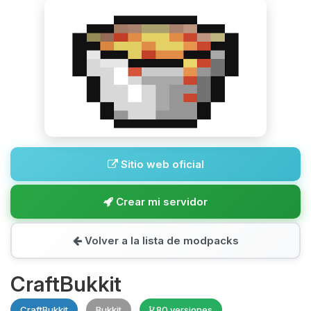
Sitio web oficial
Crear mi servidor
Volver a la lista de modpacks
CraftBukkit
CraftBukkit
Bukkit
80 versiones