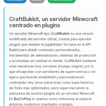
CraftBukkit, un servidor Minecraft
centrado en plugins
Un servidor Minecraft tipo
CraftBukkit
es una versión
modificada del servidor oficial, creada para ejecutar
Yupi, por fin alguien con quien
plugins que amplían la jugabilidad. Se basa en la API
hablar! Soy Choupy, tu pequeno
Bukkit para añadir comandos personalizados,
asistente de BoxToPlay. Cuentame
herramientas de administración, sistemas de protección
que necesitas y moveré mis
y economías sin cambiar el cliente. CraftBukkit mantiene
pequenos circuitos para ayudarte.
unas mecánicas muy cercanas al juego original, por lo
05/08/2026 21:47
que encaja bien con servidores de supervivencia o rol
ligero que buscan estabilidad y personalización
controlada. Hoy sirve sobre todo como base histórica
de forks más optimizados, pero sigue marcando la
estructura de muchos plugins en un servidor Minecraft.
En
BoxToPlay
lo usamos como referencia al explicar
entornos modernos orientados a plugins.