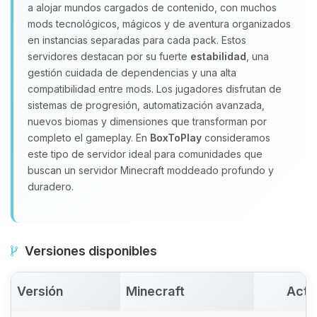
a alojar mundos cargados de contenido, con muchos
Yupi, por fin alguien con quien
mods tecnológicos, mágicos y de aventura organizados
hablar! Soy Choupy, tu pequeno
en instancias separadas para cada pack. Estos
asistente de BoxToPlay. Cuentame
servidores destacan por su fuerte
estabilidad
, una
que necesitas y moveré mis
gestión cuidada de dependencias y una alta
pequenos circuitos para ayudarte.
compatibilidad entre mods. Los jugadores disfrutan de
08/08/2026 09:22
sistemas de progresión, automatización avanzada,
nuevos biomas y dimensiones que transforman por
completo el gameplay. En
BoxToPlay
consideramos
este tipo de servidor ideal para comunidades que
buscan un servidor Minecraft moddeado profundo y
duradero.
Versiones disponibles
Versión
Minecraft
Acti