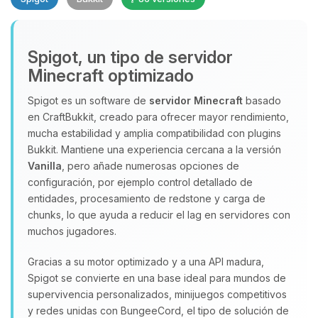
Spigot, un tipo de servidor
Minecraft optimizado
Spigot es un software de
servidor Minecraft
basado
en CraftBukkit, creado para ofrecer mayor rendimiento,
Yupi, por fin alguien con quien
mucha estabilidad y amplia compatibilidad con plugins
hablar! Soy Choupy, tu pequeno
Bukkit. Mantiene una experiencia cercana a la versión
asistente de BoxToPlay. Cuentame
Vanilla
, pero añade numerosas opciones de
que necesitas y moveré mis
configuración, por ejemplo control detallado de
pequenos circuitos para ayudarte.
entidades, procesamiento de redstone y carga de
chunks, lo que ayuda a reducir el lag en servidores con
07/08/2026 22:14
muchos jugadores.
Gracias a su motor optimizado y a una API madura,
Spigot se convierte en una base ideal para mundos de
supervivencia personalizados, minijuegos competitivos
y redes unidas con BungeeCord, el tipo de solución de