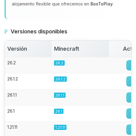
alojamiento flexible que ofrecemos en
BoxToPlay
.
Versiones disponibles
Versión
Minecraft
Acti
26.2
26.2
26.1.2
26.1.2
26.1.1
26.1.1
26.1
26.1
1.21.11
1.21.11