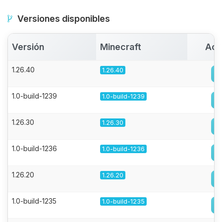
Versiones disponibles
Versión
Minecraft
Act
1.26.40
1.26.40
1.0-build-1239
1.0-build-1239
1.26.30
1.26.30
1.0-build-1236
1.0-build-1236
1.26.20
1.26.20
1.0-build-1235
1.0-build-1235