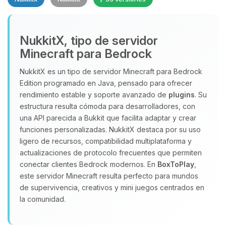
NukkitX, tipo de servidor
Minecraft para Bedrock
NukkitX es un tipo de servidor Minecraft para Bedrock
Edition programado en Java, pensado para ofrecer
Yupi, por fin alguien con quien
rendimiento estable y soporte avanzado de
plugins
. Su
hablar! Soy Choupy, tu pequeno
estructura resulta cómoda para desarrolladores, con
asistente de BoxToPlay. Cuentame
una API parecida a Bukkit que facilita adaptar y crear
que necesitas y moveré mis
funciones personalizadas. NukkitX destaca por su uso
pequenos circuitos para ayudarte.
ligero de recursos, compatibilidad multiplataforma y
06/08/2026 12:09
actualizaciones de protocolo frecuentes que permiten
conectar clientes Bedrock modernos. En
BoxToPlay
,
este servidor Minecraft resulta perfecto para mundos
de supervivencia, creativos y mini juegos centrados en
la comunidad.