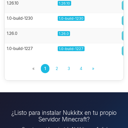
1.26.10
1.26.10
1.0-build-1230
1.0-build-1230
1.26.0
1.26.0
1.0-build-1227
1.0-build-1227
«
1
2
3
4
»
¿Listo para instalar Nukkitx en tu propio
Servidor Minecraft?