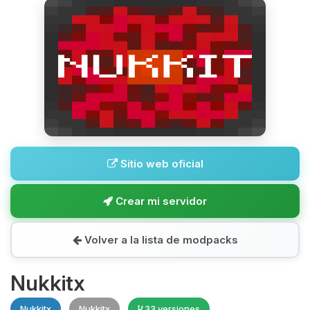
Sitio web oficial
Crear mi servidor
Volver a la lista de modpacks
Nukkitx
Nukkitx
Nukkitx
33 versiones