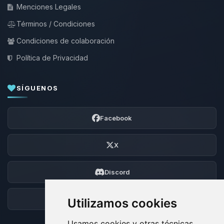
Menciones Legales
Términos / Condiciones
Condiciones de colaboración
Política de Privacidad
SÍGUENOS
Facebook
X
Discord
Foro
Utilizamos cookies
Usamos cookies y otras técnicas