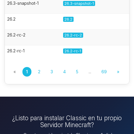
26.3-snapshot-1
26.3-snapshot-1
26.2
26.2
26.2-rc-2
26.2-rc-2
26.2-rc-1
26.2-rc-1
«
1
2
3
4
5
...
69
»
¿Listo para instalar Classic en tu propio
Servidor Minecraft?