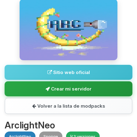
Sitio web oficial
Crear mi servidor
Volver a la lista de modpacks
ArclightNeo
ArclightNeo
Sponge
3 versiones