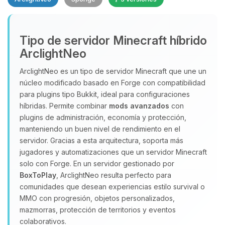
Yupi, por fin alguien con quien
Tipo de servidor Minecraft híbrido
hablar! Soy Choupy, tu pequeno
ArclightNeo
asistente de BoxToPlay. Cuentame
que necesitas y moveré mis
ArclightNeo es un tipo de servidor Minecraft que une un
pequenos circuitos para ayudarte.
núcleo modificado basado en Forge con compatibilidad
para plugins tipo Bukkit, ideal para configuraciones
07/08/2026 17:05
híbridas. Permite combinar
mods avanzados
con
plugins de administración, economía y protección,
manteniendo un buen nivel de rendimiento en el
servidor. Gracias a esta arquitectura, soporta más
jugadores y automatizaciones que un servidor Minecraft
solo con Forge. En un servidor gestionado por
BoxToPlay
, ArclightNeo resulta perfecto para
comunidades que desean experiencias estilo survival o
MMO con progresión, objetos personalizados,
mazmorras, protección de territorios y eventos
colaborativos.