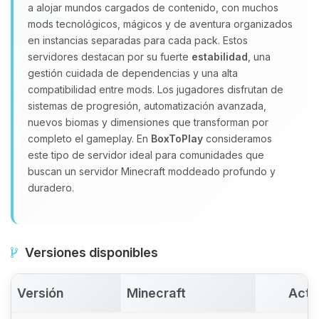
a alojar mundos cargados de contenido, con muchos
Yupi, por fin alguien con quien
mods tecnológicos, mágicos y de aventura organizados
hablar! Soy Choupy, tu pequeno
en instancias separadas para cada pack. Estos
asistente de BoxToPlay. Cuentame
servidores destacan por su fuerte
estabilidad
, una
que necesitas y moveré mis
gestión cuidada de dependencias y una alta
pequenos circuitos para ayudarte.
compatibilidad entre mods. Los jugadores disfrutan de
06/08/2026 17:13
sistemas de progresión, automatización avanzada,
nuevos biomas y dimensiones que transforman por
completo el gameplay. En
BoxToPlay
consideramos
este tipo de servidor ideal para comunidades que
buscan un servidor Minecraft moddeado profundo y
duradero.
Versiones disponibles
Versión
Minecraft
Acti